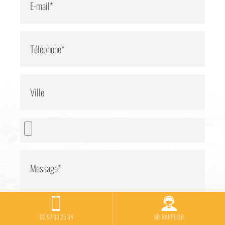
E-mail*
Téléphone*
Ville
Message*
02 97 93 25 34
ME RAPPELER