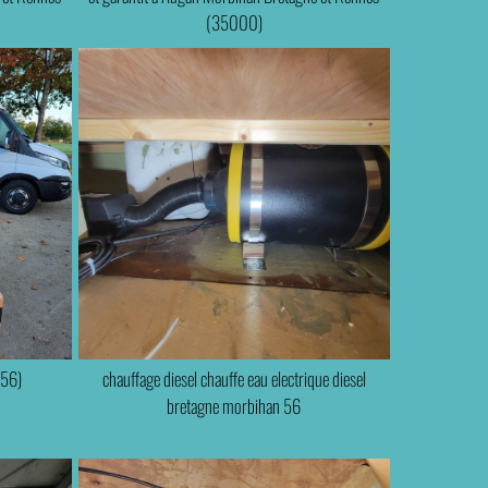
(35000)
(56)
chauffage diesel chauffe eau electrique diesel
bretagne morbihan 56