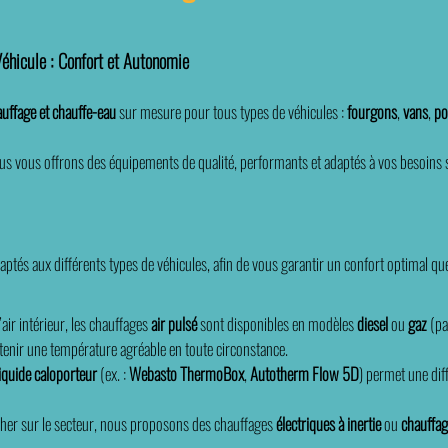
Véhicule : Confort et Autonomie
uffage et chauffe-eau
sur mesure pour tous types de véhicules :
fourgons
,
vans
,
po
s vous offrons des équipements de qualité, performants et adaptés à vos besoins s
és aux différents types de véhicules, afin de vous garantir un confort optimal quel
air intérieur, les chauffages
air pulsé
sont disponibles en modèles
diesel
ou
gaz
(pa
tenir une température agréable en toute circonstance.
liquide caloporteur
(ex. :
Webasto ThermoBox
,
Autotherm Flow 5D
) permet une dif
cher sur le secteur, nous proposons des chauffages
électriques à inertie
ou
chauffag