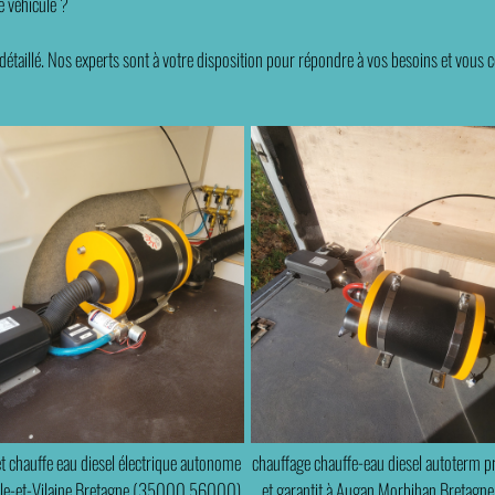
e véhicule ?
étaillé. Nos experts sont à votre disposition pour répondre à vos besoins et vous co
t chauffe eau diesel électrique autonome
chauffage chauffe-eau diesel autoterm p
lle-et-Vilaine Bretagne (35000 56000)
et garantit à Augan Morbihan Bretagne