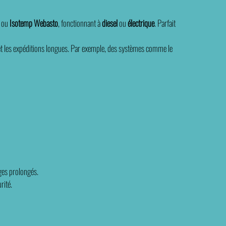
m
ou
Isotemp Webasto
, fonctionnant à
diesel
ou
électrique
. Parfait
 et les expéditions longues. Par exemple, des systèmes comme le
ges prolongés.
rité.