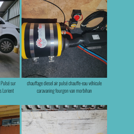
 Pulsé sur
chauffage diesel air pulsé chauffe-eau véhicule
 Lorient
caravaning fourgon van morbihan