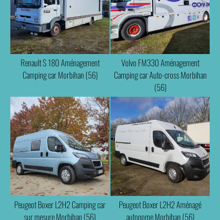
Renault S 180 Aménagement
Volvo FM330 Aménagement
Camping car Morbihan (56)
Camping car Auto-cross Morbihan
(56)
Peugeot Boxer L2H2 Camping car
Peugeot Boxer L2H2 Aménagé
sur mesure Morbihan (56)
autonome Morbihan (56)