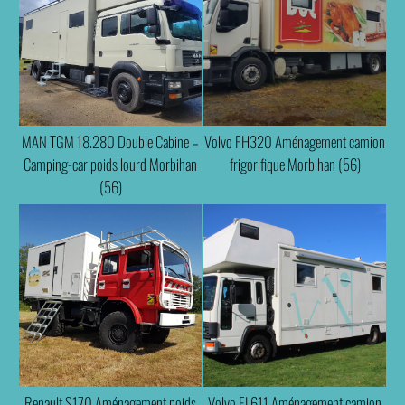
MAN TGM 18.280 Double Cabine –
Volvo FH320 Aménagement camion
Camping-car poids lourd Morbihan
frigorifique Morbihan (56)
(56)
Renault S170 Aménagement poids
Volvo FL611 Aménagement camion