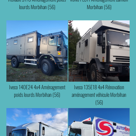
lourds Morbihan (56)
Morbihan (56)
Iveco 140E24 4x4 Aménagement
Iveco 135E18 4x4 Rénovation
poids lourds Morbihan (56)
aménagement véhicule Morbihan
(56)