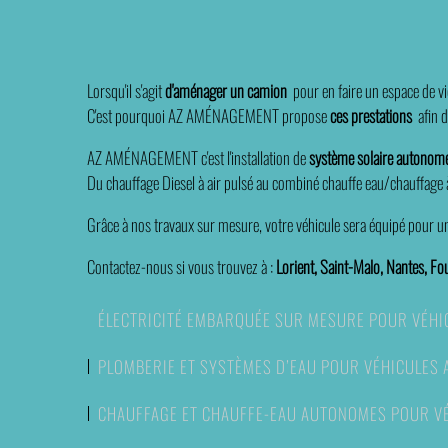
Lorsqu'il s'agit
d'aménager un camion
pour en faire un espace de vi
C'est pourquoi AZ AMÉNAGEMENT propose
ces
prestations
afin d
AZ AMÉNAGEMENT c'est l'installation de
système solaire autonom
Du chauffage Diesel à air pulsé au combiné chauffe eau/chauffage à 
Grâce à nos travaux sur mesure, votre véhicule sera équipé pour une
Contactez-nous si vous trouvez à :
Lorient, Saint-Malo, Nantes, Fo
ÉLECTRICITÉ EMBARQUÉE SUR MESURE POUR VÉHI
PLOMBERIE ET SYSTÈMES D’EAU POUR VÉHICULES 
CHAUFFAGE ET CHAUFFE-EAU AUTONOMES POUR VÉ