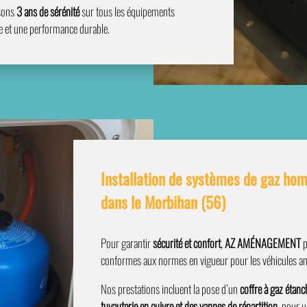
ssons
3 ans de sérénité
sur tous les équipements
ale et une performance durable.
Installation de systèmes de gaz ho
dans le Morbihan (56)
Pour garantir
sécurité et confort
,
AZ AMÉNAGEMENT
p
conformes aux normes en vigueur pour les véhicules a
Nos prestations incluent la pose d’un
coffre à gaz étanc
tuyauterie en cuivre et des vannes de répartition
, pour u