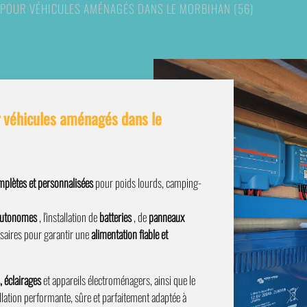
 POUR VÉHICULES AMÉNAGÉS DANS LE MORBIHAN (56)
r véhicules aménagés dans le
omplètes et personnalisées
pour poids lourds, camping-
autonomes
, l'installation de
batteries
, de
panneaux
saires pour garantir une
alimentation fiable et
, éclairages
et appareils électroménagers, ainsi que le
llation performante, sûre et parfaitement adaptée à