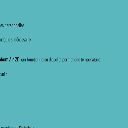
res personnelles.
ortable si nécessaire.
oterm Air 2D
, qui fonctionne au diesel et permet une température
nt :
aération de l’intérieur.