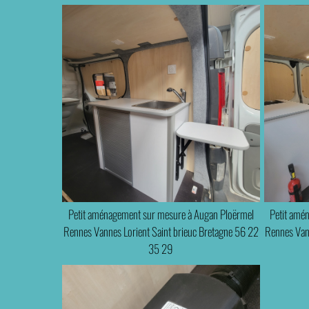
Petit aménagement sur mesure à Augan Ploërmel
Petit amé
Rennes Vannes Lorient Saint brieuc Bretagne 56 22
Rennes Vann
35 29