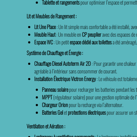
Tablette et rangements
pour optimiser l’espace et permettr
Lit et Meubles de Rangement :
Lit Une Place
: Un lit simple mais confortable a été installé, av
Meuble Haut
: Un meuble en
CP peuplier
avec des espaces de r
Espace WC
: Un petit
espace dédié aux toilettes
a été aménagé, m
Système de Chauffage et Énergie :
Chauffage Diesel Autoterm Air 2D
: Pour garantir une chaleur
agréable à l’intérieur sans consommer de courant.
Installation Électrique Victron Energy
: Le véhicule est totalem
Panneau solaire
pour recharger les batteries pendant les 
MPPT
(régulateur solaire) pour une gestion optimale de l’
Chargeur Orion
pour la recharge via l’alternateur.
Batteries Gel
et
protections électriques
pour assurer un sto
Ventilation et Aération :
Lanterneau à ventilation permanente
: Le lanterneau installé pe