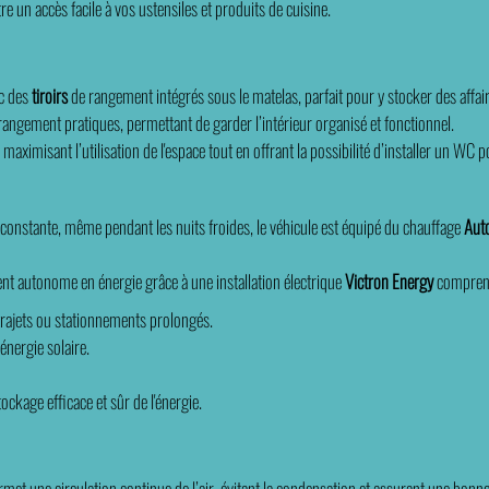
e un accès facile à vos ustensiles et produits de cuisine.
ec des
tiroirs
de rangement intégrés sous le matelas, parfait pour y stocker des affai
angement pratiques, permettant de garder l’intérieur organisé et fonctionnel.
aximisant l’utilisation de l'espace tout en offrant la possibilité d’installer un WC p
 constante, même pendant les nuits froides, le véhicule est équipé du chauffage
Aut
ent autonome en énergie grâce à une installation électrique
Victron Energy
comprena
trajets ou stationnements prolongés.
énergie solaire.
ckage efficace et sûr de l'énergie.
rmet une circulation continue de l’air, évitant la condensation et assurant une bonne 